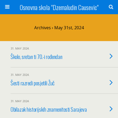
Osnovna skola "Dzemaludin Causevic"
Archives › May 31st, 2024
31. MAY 2024.
Školo, sretan ti 70.-i rođendan
31. MAY 2024.
Šesti razredi posjetili Žuč
31. MAY 2024.
Obilazak historijskih znamenitosti Sarajeva