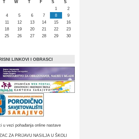
T
W
T
F
S
S
1
2
4
5
6
7
8
9
11
12
13
14
15
16
18
19
20
21
22
23
25
26
27
28
29
30
ISNI LINKOVI I OBRASCI
i u vezi pohađanja online nastave
AC ZA PRIJAVU NASILJA U ŠKOLI