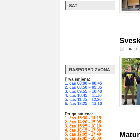
SAT
Svesk
JUNE 15,
RASPORED ZVONA
Prva smjena:
1. čas 08:00 – 08:45
2. čas 08:50 – 09:35
3. čas 09:55 – 10:40
4. čas 10:45 – 11:30
5. čas 11:35 – 12:20
6. čas 12:25 – 13:10
Druga smjena:
1. čas 13:30 - 14:15
2. čas 14:20 - 15:05
3. čas 15:25 - 16:10
4. čas 16:15 - 17:00
Matur
5. čas 17:05 - 17:40
6. čas 17:45 - 18:30