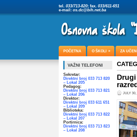
tel.
033/713-820
; fax.
033/611-651
e-mail:
os.dc@bih.net.ba
»
POČETNA
O ŠKOLI
ZA UČEN
CATEG
VAŽNI TELEFONI
Sekretar:
Drugi
Direktni broj 033 713 820
– Lokal 205
razre
Pedagog:
Direktni broj 033 713 821
JULY 30,
– Lokal 206
Direktor:
Direktni broj 033 611 651
– Lokal 209
Biblioteka:
Direktni broj 033 713 822
– Lokal 207
Portirnica:
Direktni broj 033 713 823
– Lokal 208