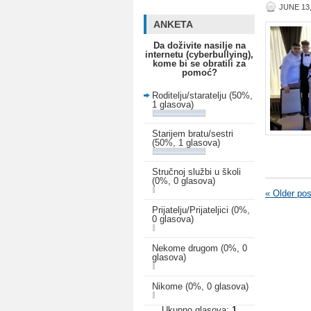
JUNE 13,
ANKETA
Da doživite nasilje na
internetu (cyberbullying),
kome bi se obratili za
pomoć?
Roditelju/staratelju
(50%,
1 glasova)
Starijem bratu/sestri
(50%, 1 glasova)
Stručnoj službi u školi
(0%, 0 glasova)
«
Older pos
Prijatelju/Prijateljici
(0%,
0 glasova)
Nekome drugom
(0%, 0
glasova)
Nikome
(0%, 0 glasova)
Ukupno glasova:
1