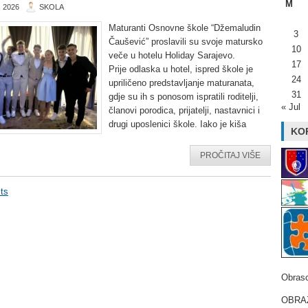
M
 2026
SKOLA
Maturanti Osnovne škole “Džemaludin
3
Čaušević” proslavili su svoje matursko
10
veče u hotelu Holiday Sarajevo.
17
Prije odlaska u hotel, ispred škole je
24
upriličeno predstavljanje maturanata,
31
gdje su ih s ponosom ispratili roditelji,
« Jul
članovi porodica, prijatelji, nastavnici i
drugi uposlenici škole. Iako je kiša
KOR
PROČITAJ VIŠE
ts
Obrasc
OBRAZ