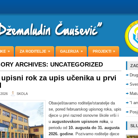
»
»
»
»
IKE
ZA RODITELJE
GALERIJA
PROJEKTI
ORY ARCHIVES:
UNCATEGORIZED
ZAD
Drug
 upisni rok za upis učenika u prvi
d
Sves
Matu
 2026
SKOLA
“I a
Obavještavamo roditelje/staratelje da
se, pored februarskog upisnog roka, upis
Posj
djece u prvi razred osnovne škole vrši i
u
augustovskom upisnom roku
, u
SLU
periodu od
10. augusta do 31. augusta
2026. godine
. Pozivamo roditelje djece