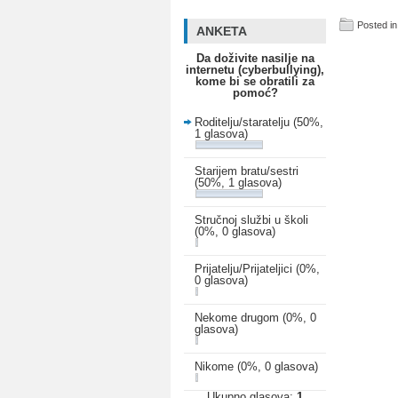
Posted in
ANKETA
Da doživite nasilje na
internetu (cyberbullying),
kome bi se obratili za
pomoć?
Roditelju/staratelju
(50%,
1 glasova)
Starijem bratu/sestri
(50%, 1 glasova)
Stručnoj službi u školi
(0%, 0 glasova)
Prijatelju/Prijateljici
(0%,
0 glasova)
Nekome drugom
(0%, 0
glasova)
Nikome
(0%, 0 glasova)
Ukupno glasova:
1