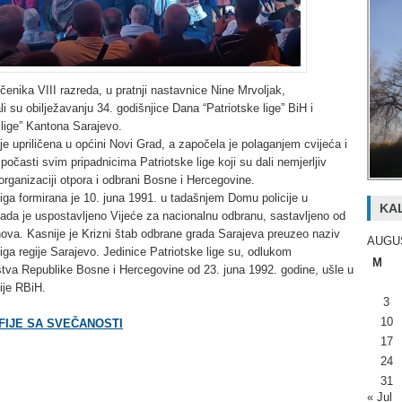
enika VIII razreda, u pratnji nastavnice Nine Mrvoljak,
li su obilježavanju 34. godišnjice Dana “Patriotske lige” BiH i
 lige” Kantona Sarajevo.
e upriličena u općini Novi Grad, a započela je polaganjem cvijeća i
očasti svim pripadnicima Patriotske lige koji su dali nemjerljiv
organizaciji otpora i odbrani Bosne i Hercegovine.
liga formirana je 10. juna 1991. u tadašnjem Domu policije u
KA
ada je uspostavljeno Vijeće za nacionalnu odbranu, sastavljeno od
ova. Kasnije je Krizni štab odbrane grada Sarajeva preuzeo naziv
AUGU
liga regije Sarajevo. Jedinice Patriotske lige su, odlukom
M
tva Republike Bosne i Hercegovine od 23. juna 1992. godine, ušle u
ije RBiH.
3
10
IJE SA SVEČANOSTI
17
24
31
« Jul