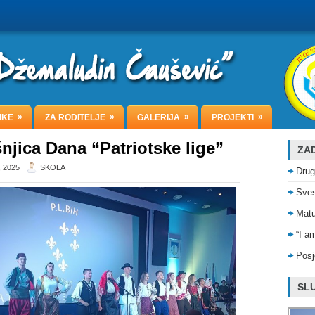
»
»
»
»
IKE
ZA RODITELJE
GALERIJA
PROJEKTI
njica Dana “Patriotske lige”
ZAD
 2025
SKOLA
Drug
Sves
Matu
“I a
Posj
SLU