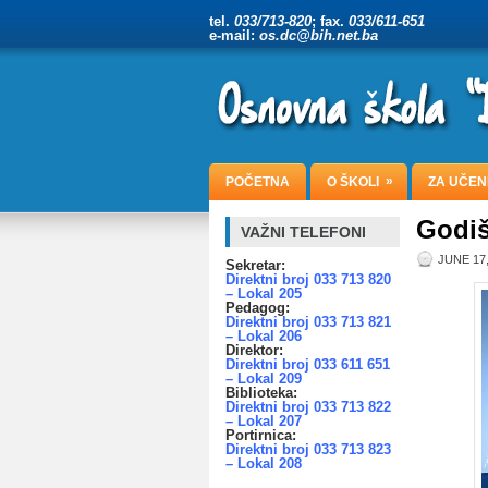
tel.
033/713-820
; fax.
033/611-651
e-mail:
os.dc@bih.net.ba
»
POČETNA
O ŠKOLI
ZA UČEN
Godiš
VAŽNI TELEFONI
JUNE 17,
Sekretar:
Direktni broj 033 713 820
– Lokal 205
Pedagog:
Direktni broj 033 713 821
– Lokal 206
Direktor:
Direktni broj 033 611 651
– Lokal 209
Biblioteka:
Direktni broj 033 713 822
– Lokal 207
Portirnica:
Direktni broj 033 713 823
– Lokal 208