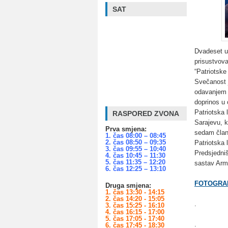
SAT
Dvadeset uč
prisustvova
“Patriotske
Svečanost j
odavanjem p
doprinos u 
Patriotska 
RASPORED ZVONA
Sarajevu, k
Prva smjena:
sedam član
1. čas 08:00 – 08:45
2. čas 08:50 – 09:35
Patriotska 
3. čas 09:55 – 10:40
Predsjedniš
4. čas 10:45 – 11:30
5. čas 11:35 – 12:20
sastav Arm
6. čas 12:25 – 13:10
FOTOGRAF
Druga smjena:
1. čas 13:30 - 14:15
2. čas 14:20 - 15:05
.
3. čas 15:25 - 16:10
4. čas 16:15 - 17:00
5. čas 17:05 - 17:40
.
6. čas 17:45 - 18:30