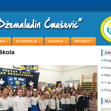
»
»
»
»
IKE
ZA RODITELJE
GALERIJA
PROJEKTI
škola
ZAD
Drug
Sves
Matu
“I a
Posj
SLU