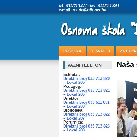
tel.
033/713-820
; fax.
033/611-651
e-mail:
os.dc@bih.net.ba
»
POČETNA
O ŠKOLI
ZA UČEN
Naša 
VAŽNI TELEFONI
Sekretar:
Direktni broj 033 713 820
– Lokal 205
Pedagog:
Direktni broj 033 713 821
– Lokal 206
Direktor:
Direktni broj 033 611 651
– Lokal 209
Biblioteka:
Direktni broj 033 713 822
– Lokal 207
Portirnica:
Direktni broj 033 713 823
– Lokal 208