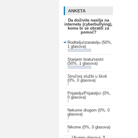
ANKETA
Da doživite nasilje na
internetu (cyberbullying),
kome bi se obratili za
pomoć?
Roditelju/staratelju
(50%,
1 glasova)
Starijem bratu/sestri
(50%, 1 glasova)
Stručnoj službi u školi
(0%, 0 glasova)
Prijatelju/Prijateljici
(0%,
0 glasova)
Nekome drugom
(0%, 0
glasova)
Nikome
(0%, 0 glasova)
Ukupno glasova:
1