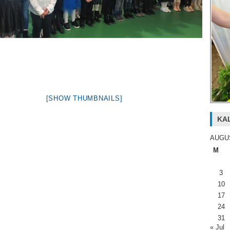
[SHOW THUMBNAILS]
KA
AUGU
M
3
10
17
24
31
« Jul