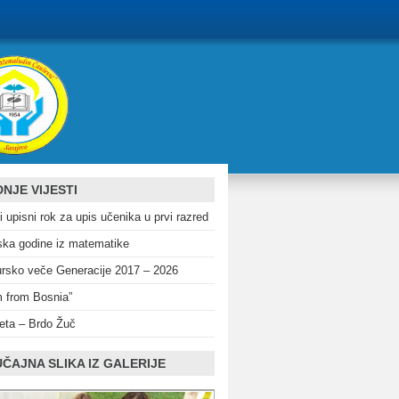
NJE VIJESTI
i upisni rok za upis učenika u prvi razred
ka godine iz matematike
rsko veče Generacije 2017 – 2026
m from Bosnia”
eta – Brdo Žuč
ČAJNA SLIKA IZ GALERIJE