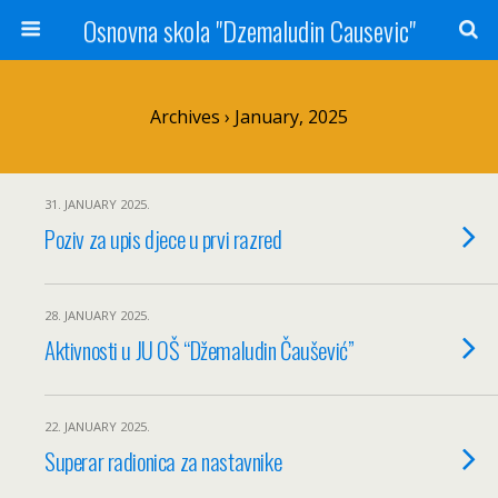
Osnovna skola "Dzemaludin Causevic"
Archives › January, 2025
31. JANUARY 2025.
Poziv za upis djece u prvi razred
28. JANUARY 2025.
Aktivnosti u JU OŠ “Džemaludin Čaušević”
22. JANUARY 2025.
Superar radionica za nastavnike