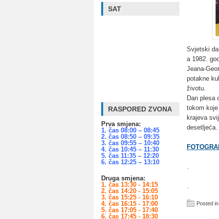
SAT
Svjetski da
a 1982. god
Jeana-Georg
potakne kul
životu.
Dan plesa o
tokom koje 
RASPORED ZVONA
krajeva svi
Prva smjena:
desetljeća.
1. čas 08:00 – 08:45
2. čas 08:50 – 09:35
3. čas 09:55 – 10:40
FOTOGRAF
4. čas 10:45 – 11:30
5. čas 11:35 – 12:20
6. čas 12:25 – 13:10
.
Druga smjena:
1. čas 13:30 - 14:15
.
2. čas 14:20 - 15:05
3. čas 15:25 - 16:10
4. čas 16:15 - 17:00
Posted in
5. čas 17:05 - 17:40
6. čas 17:45 - 18:30