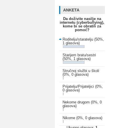
ANKETA
Da doživite nasilje na
internetu (cyberbullying),
kome bi se obratili za
pomoć?
Roditelju/staratelju
(50%,
1 glasova)
Starijem bratu/sestri
(50%, 1 glasova)
Stručnoj službi u školi
(0%, 0 glasova)
Prijatelju/Prijateljici
(0%,
0 glasova)
Nekome drugom
(0%, 0
glasova)
Nikome
(0%, 0 glasova)
Ukupno glasova:
1