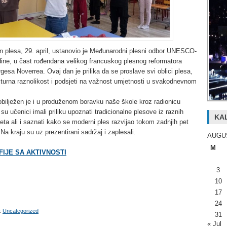
n plesa, 29. april, ustanovio je Međunarodni plesni odbor UNESCO-
ine, u čast rođendana velikog francuskog plesnog reformatora
esa Noverrea. Ovaj dan je prilika da se proslave svi oblici plesa,
turna raznolikost i podsjeti na važnost umjetnosti u svakodnevnom
bilježen je i u produženom boravku naše škole kroz radionicu
su učenici imali priliku upoznati tradicionalne plesove iz raznih
KA
jeta ali i saznati kako se moderni ples razvijao tokom zadnjih pet
 Na kraju su uz prezentirani sadržaj i zaplesali.
AUGU
M
IJE SA AKTIVNOSTI
3
10
17
24
:
Uncategorized
31
« Jul