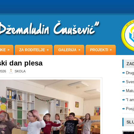
»
»
»
»
IKE
ZA RODITELJE
GALERIJA
PROJEKTI
ski dan plesa
ZAD
2026
SKOLA
Drug
Sves
Matu
“I a
Posj
SLU