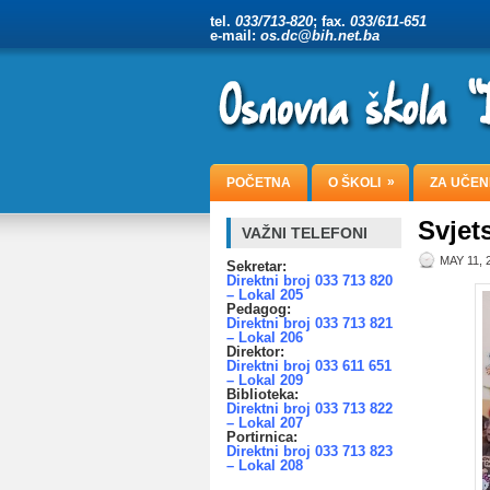
tel.
033/713-820
; fax.
033/611-651
e-mail:
os.dc@bih.net.ba
»
POČETNA
O ŠKOLI
ZA UČEN
Svjet
VAŽNI TELEFONI
MAY 11, 
Sekretar:
Direktni broj 033 713 820
– Lokal 205
Pedagog:
Direktni broj 033 713 821
– Lokal 206
Direktor:
Direktni broj 033 611 651
– Lokal 209
Biblioteka:
Direktni broj 033 713 822
– Lokal 207
Portirnica:
Direktni broj 033 713 823
– Lokal 208