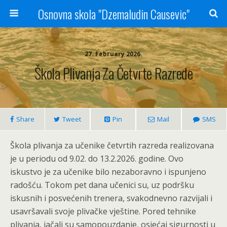
Osnovna skola "Dzemaludin Causevic"
27. February 2026.
Škola Plivanja Za Četvrte Razrede
Share
Tweet
Pin
Mail
SMS
Škola plivanja za učenike četvrtih razreda realizovana
je u periodu od 9.02. do 13.2.2026. godine. Ovo
iskustvo je za učenike bilo nezaboravno i ispunjeno
radošću. Tokom pet dana učenici su, uz podršku
iskusnih i posvećenih trenera, svakodnevno razvijali i
usavršavali svoje plivačke vještine. Pored tehnike
plivanja, jačali su samopouzdanje, osjećaj sigurnosti u