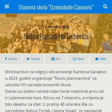
Osnovna skola "Dzemaludin Causevic"
13. October 2023.
Sedmi Razredi Na Trebeviću
Share
Tweet
Pin
Mail
SMS
Ministarstvo za odgoj i obrazovanje Kantona Sarajevo
u 2023. godini organizuje “Školu planinarstva” za
učenike VII razreda osnovnih škola.
Danas su sedmi razredi naše škole realizirali prvu od
tri planinarske ture. Bili su na Trebeviću, a vrijeme je
bilo idealno za izlet. U pratnji 40 učenika išle su
razrednice Bahra Zorlak i Nejra Smajić, te nastavnik