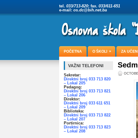
tel.
033/713-820
; fax.
033/611-651
e-mail:
os.dc@bih.net.ba
»
POČETNA
O ŠKOLI
ZA UČEN
Sedmi
VAŽNI TELEFONI
OCTOBER
Sekretar:
Direktni broj 033 713 820
– Lokal 205
Pedagog:
Direktni broj 033 713 821
– Lokal 206
Direktor:
Direktni broj 033 611 651
– Lokal 209
Biblioteka:
Direktni broj 033 713 822
– Lokal 207
Portirnica:
Direktni broj 033 713 823
– Lokal 208