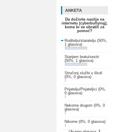
ANKETA
Da doživite nasilje na
internetu (cyberbullying),
kome bi se obratili za
pomoć?
Roditelju/staratelju
(50%,
1 glasova)
Starijem bratu/sestri
(50%, 1 glasova)
Stručnoj službi u školi
(0%, 0 glasova)
Prijatelju/Prijateljici
(0%,
0 glasova)
Nekome drugom
(0%, 0
glasova)
Nikome
(0%, 0 glasova)
Ukupno glasova:
1