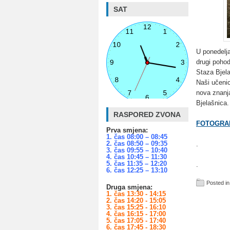
SAT
U ponedelja
drugi pohod
Staza Bjel
Naši učenic
nova znanja
Bjelašnica.
RASPORED ZVONA
FOTOGRAF
Prva smjena:
1. čas 08:00 – 08:45
2. čas 08:50 – 09:35
.
3. čas 09:55 – 10:40
4. čas 10:45 – 11:30
5. čas 11:35 – 12:20
.
6. čas 12:25 – 13:10
Posted in
Druga smjena:
1. čas 13:30 - 14:15
2. čas 14:20 - 15:05
3. čas 15:25 - 16:10
4. čas 16:15 - 17:00
5. čas 17:05 - 17:40
6. čas 17:45 - 18:30