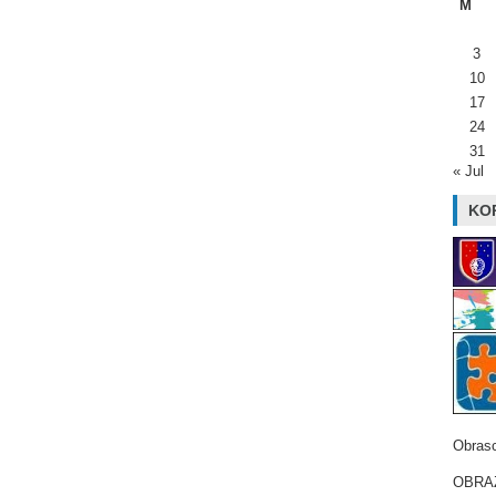
M
3
10
17
24
31
« Jul
KOR
Obrasc
OBRAZ