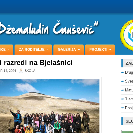
»
»
»
»
IKE
ZA RODITELJE
GALERIJA
PROJEKTI
 razredi na Bjelašnici
ZAD
 14, 2024
SKOLA
Drug
Sves
Matu
“I a
Posj
SLU