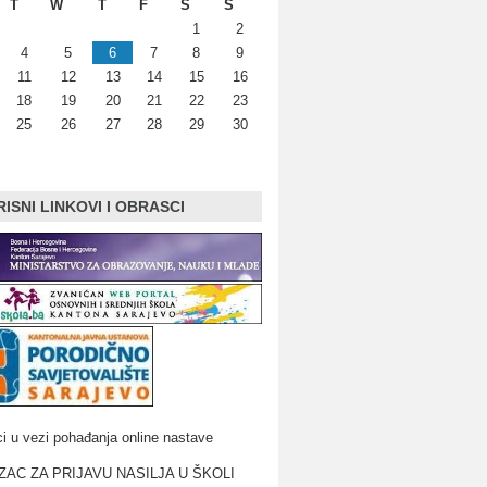
T
W
T
F
S
S
1
2
4
5
6
7
8
9
11
12
13
14
15
16
18
19
20
21
22
23
25
26
27
28
29
30
ISNI LINKOVI I OBRASCI
i u vezi pohađanja online nastave
AC ZA PRIJAVU NASILJA U ŠKOLI