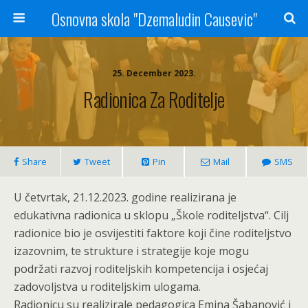
Osnovna skola "Dzemaludin Causevic"
25. December 2023.
Radionica Za Roditelje
Share
Tweet
Pin
Mail
SMS
U četvrtak, 21.12.2023. godine realizirana je
edukativna radionica u sklopu „Škole roditeljstva“. Cilj
radionice bio je osvijestiti faktore koji čine roditeljstvo
izazovnim, te strukture i strategije koje mogu
podržati razvoj roditeljskih kompetencija i osjećaj
zadovoljstva u roditeljskim ulogama.
Radionicu su realizirale pedagogica Emina Šabanović i