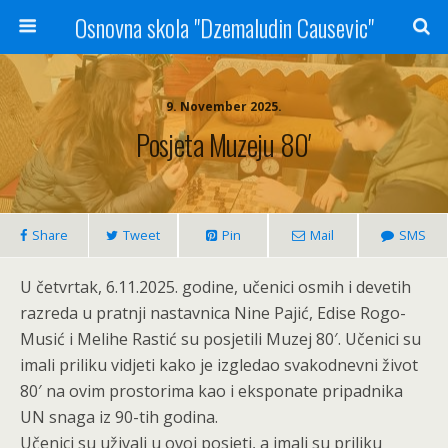
Osnovna skola "Dzemaludin Causevic"
9. November 2025.
Posjeta Muzeju 80′
Share
Tweet
Pin
Mail
SMS
U četvrtak, 6.11.2025. godine, učenici osmih i devetih
razreda u pratnji nastavnica Nine Pajić, Edise Rogo-
Musić i Melihe Rastić su posjetili Muzej 80′. Učenici su
imali priliku vidjeti kako je izgledao svakodnevni život
80′ na ovim prostorima kao i eksponate pripadnika
UN snaga iz 90-tih godina.
Učenici su uživali u ovoj posjeti, a imali su priliku