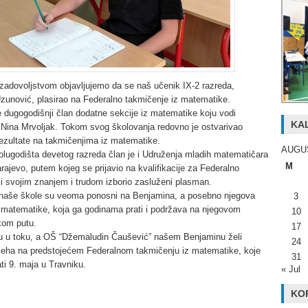
zadovoljstvom objavljujemo da se naš učenik IX-2 razreda,
zunović, plasirao na Federalno takmičenje iz matematike.
 dugogodišnji član dodatne sekcije iz matematike koju vodi
KA
 Nina Mrvoljak. Tokom svog školovanja redovno je ostvarivao
ezultate na takmičenjima iz matematike.
AUGU
lugodišta devetog razreda član je i Udruženja mladih matematičara
M
ajevo, putem kojeg se prijavio na kvalifikacije za Federalno
i svojim znanjem i trudom izborio zasluženi plasman.
 naše škole su veoma ponosni na Benjamina, a posebno njegova
3
 matematike, koja ga godinama prati i podržava na njegovom
10
kom putu.
17
u u toku, a OŠ “Džemaludin Čaušević” našem Benjaminu želi
24
eha na predstojećem Federalnom takmičenju iz matematike, koje
31
ti 9. maja u Travniku.
« Jul
KOR