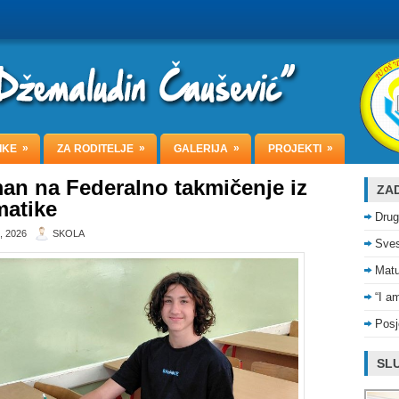
»
»
»
»
IKE
ZA RODITELJE
GALERIJA
PROJEKTI
an na Federalno takmičenje iz
ZAD
atike
Drug
, 2026
SKOLA
Sves
Matu
“I a
Posj
SLU