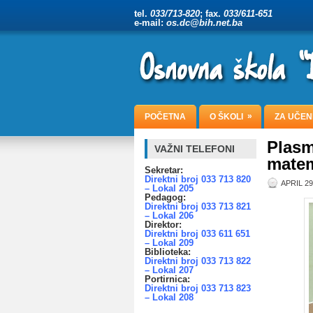
tel.
033/713-820
; fax.
033/611-651
e-mail:
os.dc@bih.net.ba
»
POČETNA
O ŠKOLI
ZA UČEN
Plasm
VAŽNI TELEFONI
matem
Sekretar:
Direktni broj 033 713 820
APRIL 29
– Lokal 205
Pedagog:
Direktni broj 033 713 821
– Lokal 206
Direktor:
Direktni broj 033 611 651
– Lokal 209
Biblioteka:
Direktni broj 033 713 822
– Lokal 207
Portirnica:
Direktni broj 033 713 823
– Lokal 208