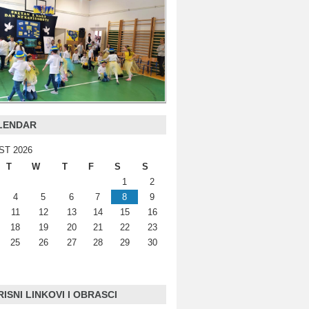
LENDAR
ST 2026
T
W
T
F
S
S
1
2
4
5
6
7
8
9
11
12
13
14
15
16
18
19
20
21
22
23
25
26
27
28
29
30
ISNI LINKOVI I OBRASCI