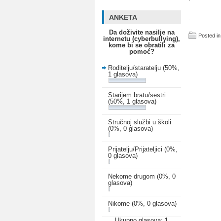
ANKETA
.
Da doživite nasilje na
Posted in
internetu (cyberbullying),
kome bi se obratili za
pomoć?
Roditelju/staratelju
(50%,
1 glasova)
Starijem bratu/sestri
(50%, 1 glasova)
Stručnoj službi u školi
(0%, 0 glasova)
Prijatelju/Prijateljici
(0%,
0 glasova)
Nekome drugom
(0%, 0
glasova)
Nikome
(0%, 0 glasova)
Ukupno glasova:
1