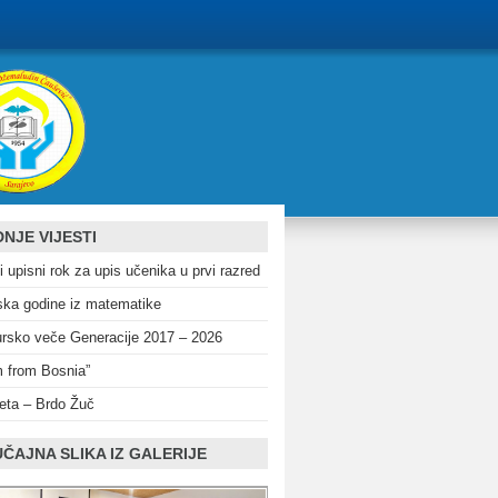
NJE VIJESTI
i upisni rok za upis učenika u prvi razred
ka godine iz matematike
rsko veče Generacije 2017 – 2026
m from Bosnia”
eta – Brdo Žuč
ČAJNA SLIKA IZ GALERIJE