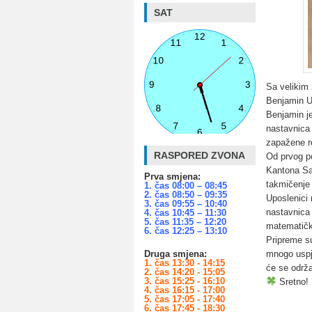
SAT
Sa velikim 
Benjamin U
Benjamin je
nastavnica
zapažene r
RASPORED ZVONA
Od prvog po
Kantona Sar
Prva smjena:
takmičenje 
1. čas 08:00 – 08:45
2. čas 08:50 – 09:35
Uposlenici
3. čas 09:55 – 10:40
nastavnica
4. čas 10:45 – 11:30
5. čas 11:35 – 12:20
matematič
6. čas 12:25 – 13:10
Pripreme s
mnogo uspj
Druga smjena:
1. čas 13:30 - 14:15
će se održa
2. čas 14:20 - 15:05
3. čas 15:25 - 16:10
Sretno!
4. čas 16:15 - 17:00
5. čas 17:05 - 17:40
6. čas 17:45 - 18:30
.