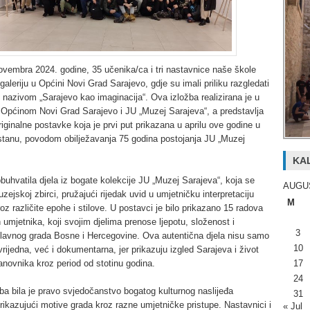
vembra 2024. godine, 35 učenika/ca i tri nastavnice naše škole
 galeriju u Općini Novi Grad Sarajevo, gdje su imali priliku razgledati
 nazivom „Sarajevo kao imaginacija“. Ova izložba realizirana je u
 Općinom Novi Grad Sarajevo i JU „Muzej Sarajeva“, a predstavlja
iginalne postavke koja je prvi put prikazana u aprilu ove godine u
stanu, povodom obilježavanja
75 godina postojanja JU „Muzej
KA
obuhvatila djela iz bogate kolekcije JU „Muzej Sarajeva“, koja se
AUGU
zejskoj zbirci, pružajući rijedak uvid u umjetničku interpretaciju
M
oz različite epohe i stilove. U postavci je bilo prikazano 15 radova
 umjetnika, koji svojim djelima prenose ljepotu, složenost i
3
glavnog grada Bosne i Hercegovine. Ova autentična djela nisu samo
10
vrijedna, već i dokumentarna, jer prikazuju izgled Sarajeva i život
anovnika kroz period od stotinu godina.
17
24
a bila je pravo svjedočanstvo bogatog kulturnog naslijeđa
31
rikazujući motive grada kroz razne umjetničke pristupe. Nastavnici i
« Jul