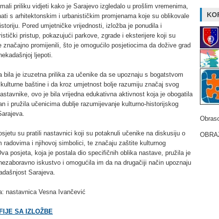
imali priliku vidjeti kako je Sarajevo izgledalo u prošlim vremenima,
KOR
ati s arhitektonskim i urbanističkim promjenama koje su oblikovale
istoriju. Pored umjetničke vrijednosti, izložba je ponudila i
stički pristup, pokazujući parkove, zgrade i eksterijere koji su
 se značajno promijenili, što je omogućilo posjetiocima da dožive grad
nekadašnjoj ljepoti.
 bila je izuzetna prilika za učenike da se upoznaju s bogatstvom
kulturne baštine i da kroz umjetnost bolje razumiju značaj svog
astavnike, ovo je bila vrijedna edukativna aktivnost koja je obogatila
an i pružila učenicima dublje razumijevanje kulturno-historijskog
Sarajeva.
Obrasc
osjetu su pratili nastavnici koji su potaknuli učenike na diskusiju o
OBRAZ
 radovima i njihovoj simbolici, te značaju zaštite kulturnog
Ova posjeta, koja je postala dio specifičnih oblika nastave, pružila je
nezaboravno iskustvo i omogućila im da na drugačiji način upoznaju
sadašnjost Sarajeva.
la: nastavnica Vesna Ivančević
IJE SA IZLOŽBE