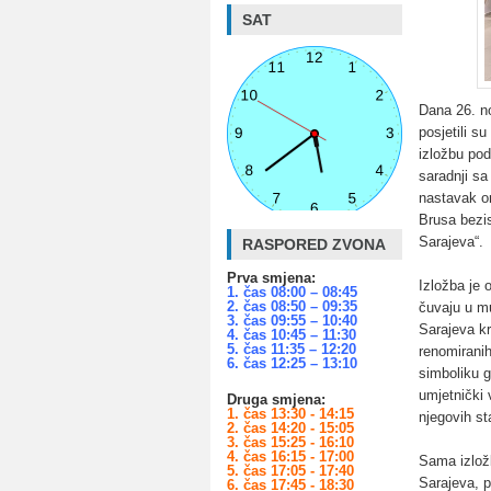
SAT
Dana 26. no
posjetili su
izložbu pod
saradnji sa
nastavak or
Brusa bezi
Sarajeva“.
RASPORED ZVONA
Prva smjena:
Izložba je 
1. čas 08:00 – 08:45
2. čas 08:50 – 09:35
čuvaju u mu
3. čas 09:55 – 10:40
Sarajeva kr
4. čas 10:45 – 11:30
5. čas 11:35 – 12:20
renomiranih
6. čas 12:25 – 13:10
simboliku 
umjetnički 
Druga smjena:
1. čas 13:30 - 14:15
njegovih st
2. čas 14:20 - 15:05
3. čas 15:25 - 16:10
4. čas 16:15 - 17:00
Sama izložb
5. čas 17:05 - 17:40
Sarajeva, p
6. čas 17:45 - 18:30