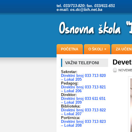
tel.
033/713-820
; fax.
033/611-651
e-mail:
os.dc@bih.net.ba
»
POČETNA
O ŠKOLI
ZA UČEN
Deveti
VAŽNI TELEFONI
NOVEMBE
Sekretar:
Direktni broj 033 713 820
– Lokal 205
Pedagog:
Direktni broj 033 713 821
– Lokal 206
Direktor:
Direktni broj 033 611 651
– Lokal 209
Biblioteka:
Direktni broj 033 713 822
– Lokal 207
Portirnica:
Direktni broj 033 713 823
– Lokal 208