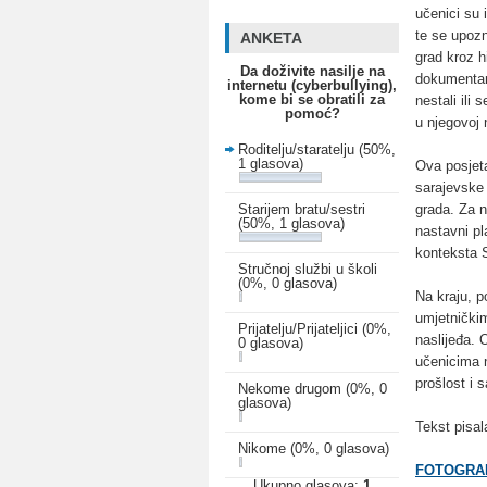
učenici su 
te se upozn
ANKETA
grad kroz h
Da doživite nasilje na
dokumentari
internetu (cyberbullying),
kome bi se obratili za
nestali ili
pomoć?
u njegovoj 
Roditelju/staratelju
(50%,
1 glasova)
Ova posjeta
sarajevske 
grada. Za n
Starijem bratu/sestri
(50%, 1 glasova)
nastavni pl
konteksta 
Stručnoj službi u školi
(0%, 0 glasova)
Na kraju, p
umjetničkim
Prijatelju/Prijateljici
(0%,
naslijeđa. 
0 glasova)
učenicima 
prošlost i 
Nekome drugom
(0%, 0
glasova)
Tekst pisa
Nikome
(0%, 0 glasova)
FOTOGRAF
Ukupno glasova:
1