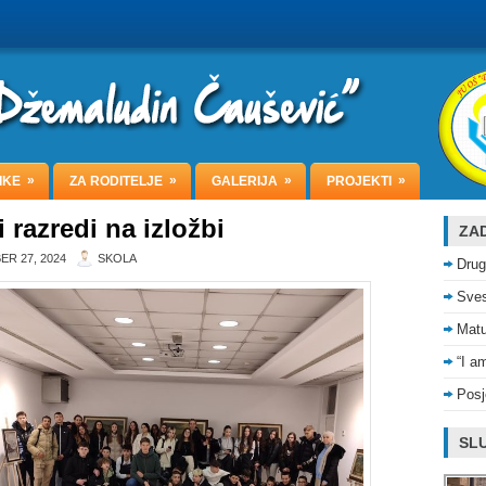
»
»
»
»
IKE
ZA RODITELJE
GALERIJA
PROJEKTI
 razredi na izložbi
ZAD
R 27, 2024
SKOLA
Drug
Sves
Matu
“I a
Posj
SLU