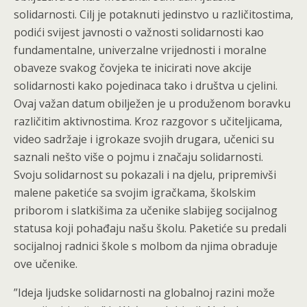
solidarnosti. Cilj je potaknuti jedinstvo u različitostima,
podići svijest javnosti o važnosti solidarnosti kao
fundamentalne, univerzalne vrijednosti i moralne
obaveze svakog čovjeka te inicirati nove akcije
solidarnosti kako pojedinaca tako i društva u cjelini.
Ovaj važan datum obilježen je u produženom boravku
različitim aktivnostima. Kroz razgovor s učiteljicama,
video sadržaje i igrokaze svojih drugara, učenici su
saznali nešto više o pojmu i značaju solidarnosti.
Svoju solidarnost su pokazali i na djelu, pripremivši
malene paketiće sa svojim igračkama, školskim
priborom i slatkišima za učenike slabijeg socijalnog
statusa koji pohađaju našu školu. Paketiće su predali
socijalnoj radnici škole s molbom da njima obraduje
ove učenike.
”Ideja ljudske solidarnosti na globalnoj razini može